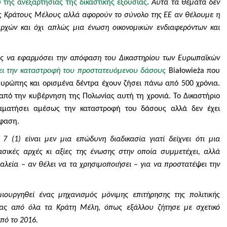
της ανεξαρτησίας της δικαστικής εξουσίας
.
Αυτά τα θέματα δεν
ός Κράτους Μέλους
αλλά αφορούν το σύνολο της ΕΕ αν θέλουμε η
ρχών και όχι απλώς μια ένωση οικονομικών ενδιαφερόντων και
ης να εφαρμόσει την απόφαση του Δικαστηρίου των Ευρωπαϊκών
ει την καταστροφή του προστατευόμενου δάσους
Bia
ł
owie
ż
a
που
Ευρώπης και ορισμένα δέντρα έχουν ζήσει πάνω από 500 χρόνια.
από την κυβέρνηση της Πολωνίας αυτή τη χρονιά. Το Δικαστήριο
αματήσει αμέσως την καταστροφή του δάσους αλλά δεν έχει
όφαση.
7 (1) είναι μεν μια επώδυνη διαδικασία γιατί δείχνει ότι μια
ασικές αρχές κι αξίες της ένωσης στην οποία συμμετέχει, αλλά
γαλεία – αν θέλει να τα χρησιμοποιήσει – για να προστατέψει την
ουργηθεί ένας μηχανισμός μόνιμης επιτήρησης της πολιτικής
ίας από όλα τα Κράτη Μέλη, όπως εξάλλου ζήτησε με σχετικό
πό το 2016.