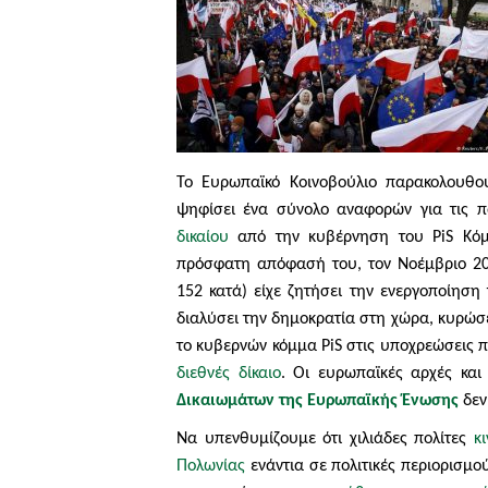
Το Ευρωπαϊκό Κοινοβούλιο παρακολουθούσ
ψηφίσει ένα σύνολο αναφορών για τις π
δικαίου
από την κυβέρνηση του
PiS Κό
πρόσφατη απόφασή του, τον Νοέμβριο 20
152 κατά) είχε ζητήσει την ενεργοποίησ
διαλύσει την δημοκρατία στη χώρα, κυρώσε
το κυβερνών
κόμμα
PiS
στις υποχρεώσεις πο
διεθνές δίκαιο
. Οι ευρωπαϊκές αρχές κα
Δικαιωμάτων της Ευρωπαϊκής Ένωσης
δεν
Να υπενθυμίζουμε ότι χιλιάδες πολίτες
κ
Πολωνίας
ενάντια σε πολιτικές περιορισμ