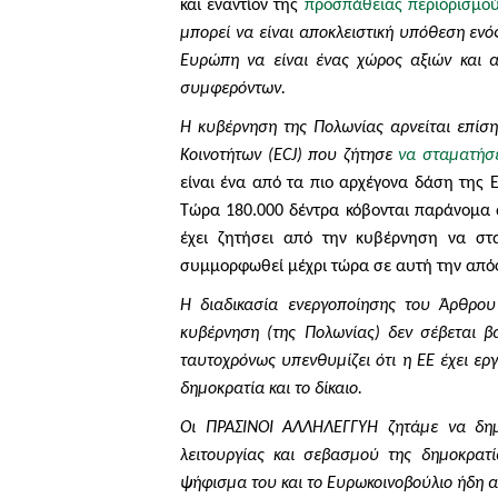
και εναντίον της
προσπάθειας περιορισμού 
μπορεί να είναι αποκλειστική υπόθεση εν
Ευρώπη να είναι ένας χώρος αξιών και α
συμφερόντων.
Η κυβέρνηση της Πολωνίας αρνείται επίσ
Κοινοτήτων (
ECJ
) που ζήτησε
να σταματήσ
είναι ένα από τα πιο αρχέγονα δάση της 
Τώρα 180.000 δέντρα κόβονται παράνομα 
έχει ζητήσει από την κυβέρνηση να στ
συμμορφωθεί μέχρι τώρα σε αυτή την απ
Η διαδικασία ενεργοποίησης του Άρθρου 
κυβέρνηση (της Πολωνίας) δεν σέβεται β
ταυτοχρόνως υπενθυμίζει ότι η ΕΕ έχει ερ
δημοκρατία και το δίκαιο.
Οι ΠΡΑΣΙΝΟΙ ΑΛΛΗΛΕΓΓΥΗ ζητάμε να δημι
λειτουργίας και σεβασμού της δημοκρατ
ψήφισμα του και το Ευρωκοινοβούλιο ήδη α