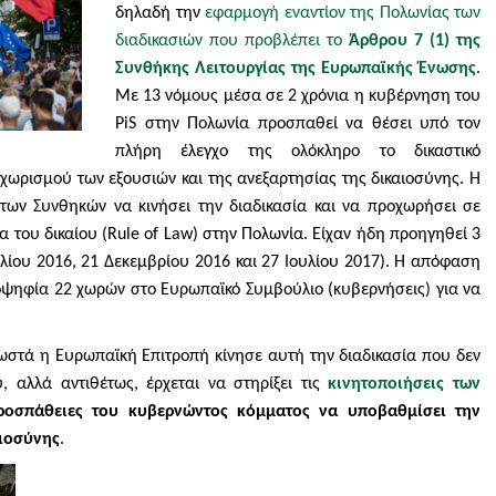
δηλαδή την
εφαρμογή εναντίον της Πολωνίας των
διαδικασιών που προβλέπει το
Άρθρου 7 (1) της
Συνθήκης Λειτουργίας της Ευρωπαϊκής Ένωσης
.
Με 13 νόμους μέσα σε 2 χρόνια η κυβέρνηση του
PiS στην Πολωνία προσπαθεί να θέσει υπό τον
πλήρη έλεγχο της ολόκληρο το δικαστικό
χωρισμού των εξουσιών και της ανεξαρτησίας της δικαιοσύνης. Η
ων Συνθηκών να κινήσει την διαδικασία και να προχωρήσει σε
 του δικαίου (
Rule
of
Law
) στην Πολωνία. Είχαν ήδη προηγηθεί 3
ίου 2016, 21 Δεκεμβρίου 2016 και 27 Ιουλίου 2017).
Η απόφαση
ιοψηφία 22 χωρών στο Ευρωπαϊκό Συμβούλιο (κυβερνήσεις) για να
στά η Ευρωπαϊκή Επιτροπή κίνησε αυτή την διαδικασία που δεν
, αλλά αντιθέτως, έρχεται να στηρίξει τις
κινητοποιήσεις των
ροσπάθειες του κυβερνώντος κόμματος να υποβαθμίσει την
αιοσύνης
.