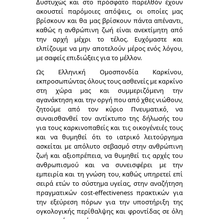
Δυστυχώς και στο πρόσφατο παρελθόν έχουν
ακουστεί παρόμοιες απόψεις, οι οποίες μας
βρίσκουν και θα μας βρίσκουν πάντα απέναντι,
καθώς η ανθρώπινη ζωή είναι ανεκτίμητη από
την αρχή μέχρι το τέλος. Ευχόμαστε και
ελπίζουμε να μην αποτελούν μέρος ενός λόγου,
με σαφείς επιδιώξεις για το μέλλον.
Ως Ελληνική Ομοσπονδία Καρκίνου,
εκπροσωπώντας όλους τους ασθενείς με καρκίνο
στη χώρα μας και συμμεριζόμενη την
αγανάκτηση και την οργή που από χθες νιώθουν,
ζητούμε από τον κύριο Πνευματικό, να
συναισθανθεί τον αντίκτυπο της δήλωσής του
για τους καρκινοπαθείς και τις οικογένειές τους
και να θυμηθεί ότι το ιατρικό λειτούργημα
ασκείται με απόλυτο σεβασμό στην ανθρώπινη
ζωή και αξιοπρέπεια, να θυμηθεί τις αρχές του
ανθρωπισμού και να συνεισφέρει με την
εμπειρία και τη γνώση του, καθώς υπηρετεί επί
σειρά ετών το σύστημα υγείας, στην αναζήτηση
πραγματικών cost-effectiveness πρακτικών για
την εξεύρεση πόρων για την υποστήριξη της
ογκολογικής περίθαλψης και φροντίδας σε όλη