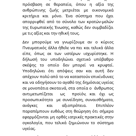
πρόσβαση σε θεραπεία, όπου η αξία της
ανθρώπινης ζωής μετριέται με οικονομικά
κριτήρια και μόνο. Ένα σύστημα που έχει
απορριφθεί από το σύνολο των κρατών-μελών
της Ευρωπαϊκής Ένωσης, καθώς δεν συμβαδίζει
με τις αξίες και την ηθική τους.
Δεν μπορούμε να γνωρίζουμε αν ο κύριος
Πνευματικός άλλα ήθελε να πει και τελικά άλλα
είπε, όπως εκ των υστέρων ισχυρίστηκε. Η
δήλωσή του υποδηλώνει σχετικό υπόβαθρο
σκέψης το οποίο δεν μπορεί να κρυφτεί.
Υποδηλώνει ότι απόψεις σαν και αυτή δεν
απέχουν πολύ από το να καταστούν επικίνδυνες
και να οδηγήσουν το αγαθό της δημόσιας υγείας
σε μονοπάτια σκοτεινά, στα οποία o άνθρωπος
αντιμετωπίζεται ως προϊόν, και όχι ως
προσωπικότητα με συνείδηση, συναισθήματα,
ανάγκες και αξιοπρέπεια. Επιπλέον
παραπέμπουν ευθέως στη θεώρηση ότι σήμερα
εφαρμόζονται μη ορθές ιατρικές πρακτικές στην
ογκολογία, που τελικά ζημιώνουν το σύστημα
υγείας.