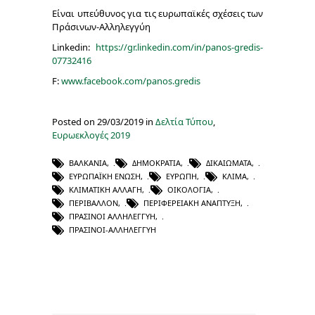
Είναι υπεύθυνος για τις ευρωπαϊκές σχέσεις των
Πράσινων-Αλληλεγγύη
Linkedin:
https://gr.linkedin.com/in/panos-gredis-
07732416
F:
www.facebook.com/panos.gredis
Posted on 29/03/2019 in
Δελτία Τύπου
,
Ευρωεκλογές 2019
ΒΑΛΚΆΝΙΑ
,
ΔΗΜΟΚΡΑΤΊΑ
,
ΔΙΚΑΙΏΜΑΤΑ
,
ΕΥΡΩΠΑΪΚΉ ΈΝΩΣΗ
,
ΕΥΡΏΠΗ
,
ΚΛΊΜΑ
,
ΚΛΙΜΑΤΙΚΉ ΑΛΛΑΓΉ
,
ΟΙΚΟΛΟΓΊΑ
,
ΠΕΡΙΒΆΛΛΟΝ
,
ΠΕΡΙΦΕΡΕΙΑΚΉ ΑΝΆΠΤΥΞΗ
,
ΠΡΆΣΙΝΟΙ ΑΛΛΗΛΕΓΓΎΗ
,
ΠΡΑΣΙΝΟΙ-ΑΛΛΗΛΕΓΓΥΗ