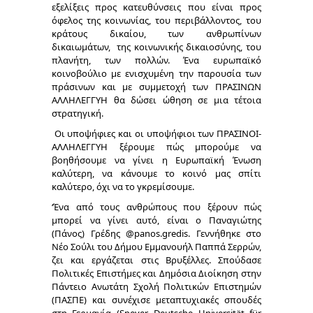
εξελίξεις προς κατευθύνσεις που είναι προς
όφελος της κοινωνίας, του περιβάλλοντος, του
κράτους δικαίου, των ανθρωπίνων
δικαιωμάτων, της κοινωνικής δικαιοσύνης, του
πλανήτη, των πολλών. Ένα ευρωπαϊκό
κοινοβούλιο με ενισχυμένη την παρουσία των
πράσινων και με συμμετοχή των ΠΡΑΣΙΝΩΝ
ΑΛΛΗΛΕΓΓΥΗ θα δώσει ώθηση σε μια τέτοια
στρατηγική.
Οι υποψήφιες και οι υποψήφιοι των ΠΡΑΣΙΝΟΙ-
ΑΛΛΗΛΕΓΓΥΗ ξέρουμε πώς μπορούμε να
βοηθήσουμε να γίνει η Ευρωπαϊκή Ένωση
καλύτερη, να κάνουμε το κοινό μας σπίτι
καλύτερο, όχι να το γκρεμίσουμε.
‘Ένα από τους ανθρώπους που ξέρουν πώς
μπορεί να γίνει αυτό, είναι ο Παναγιώτης
(Πάνος) Γρέδης @panos.gredis. Γεννήθηκε στο
Νέο Σούλι του Δήμου Εμμανουήλ Παππά Σερρών,
ζει και εργάζεται στις Βρυξέλλες. Σπούδασε
Πολιτικές Επιστήμες και Δημόσια Διοίκηση στην
Πάντειο Ανωτάτη Σχολή Πολιτικών Επιστημών
(ΠΑΣΠΕ) και συνέχισε μεταπτυχιακές σπουδές