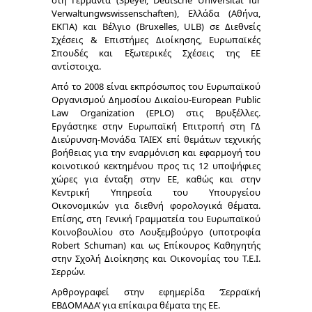
στη Γερμανία (Speyer, Deutsche Universität für
Verwaltungwswissenschaften), Ελλάδα (Αθήνα,
ΕΚΠΑ) και Βέλγιο (Bruxelles, ULB) σε Διεθνείς
Σχέσεις & Επιστήμες Διοίκησης, Ευρωπαϊκές
Σπουδές και Εξωτερικές Σχέσεις της ΕΕ
αντίστοιχα.
Από το 2008 είναι εκπρόσωπος του Ευρωπαϊκού
Οργανισμού Δημοσίου Δικαίου-European Public
Law Organization (EPLO) στις Βρυξέλλες.
Εργάστηκε στην Ευρωπαϊκή Επιτροπή στη ΓΔ
Διεύρυνση-Μονάδα ΤΑΙΕΧ επί θεμάτων τεχνικής
βοήθειας για την εναρμόνιση και εφαρμογή του
κοινοτικού κεκτημένου προς τις 12 υποψήφιες
χώρες για ένταξη στην ΕΕ, καθώς και στην
Κεντρική Υπηρεσία του Υπουργείου
Οικονομικών για διεθνή φορολογικά θέματα.
Επίσης, στη Γενική Γραμματεία του Ευρωπαϊκού
Κοινοβουλίου στο Λουξεμβούργο (υποτροφία
Robert Schuman) και ως Επίκουρος Καθηγητής
στην Σχολή Διοίκησης και Οικονομίας του Τ.Ε.Ι.
Σερρών.
Αρθρογραφεί στην εφημερίδα ‘Σερραϊκή
ΕΒΔΟΜΑΔΑ’ για επίκαιρα θέματα της ΕΕ.