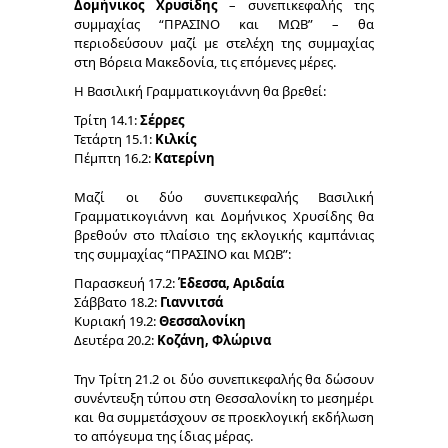
Δομήνικος Χρυσίδης
– συνεπικεφαλής της
συμμαχίας “ΠΡΑΣΙΝΟ και ΜΩΒ” – θα
περιοδεύσουν μαζί με στελέχη της συμμαχίας
στη Βόρεια Μακεδονία, τις επόμενες μέρες.
Η Βασιλική Γραμματικογιάννη θα βρεθεί:
Τρίτη 14.1:
Σέρρες
Τετάρτη 15.1:
Κιλκίς
Πέμπτη 16.2:
Κατερίνη
Μαζί οι δύο συνεπικεφαλής Βασιλική
Γραμματικογιάννη και Δομήνικος Χρυσίδης θα
βρεθούν στο πλαίσιο της εκλογικής καμπάνιας
της συμμαχίας “ΠΡΑΣΙΝΟ και ΜΩΒ”:
Παρασκευή 17.2:
Έδεσσα, Αριδαία
Σάββατο 18.2:
Γιαννιτσά
Κυριακή 19.2:
Θεσσαλονίκη
Δευτέρα 20.2:
Κοζάνη, Φλώρινα
Την Τρίτη 21.2 οι δύο συνεπικεφαλής θα δώσουν
συνέντευξη τύπου στη Θεσσαλονίκη το μεσημέρι
και θα συμμετάσχουν σε προεκλογική εκδήλωση
το απόγευμα της ίδιας μέρας.