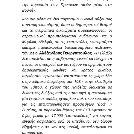
την παρουσία των Πράσινων ιδεών μέσα στη
Βουλή
».
«
Ζούμε μέσα σε ένα παγκόσμιο ωκεανό αύξουσας
συντηρητικοποίησης, όπου οι δημοκρατικοί θεσμοί
και τα ανθρώπινα δικαιώματα συρρικνώνονται, οι
στρατιωτικοί προϋπολογισμοί αυξάνονται και ο
Μεγάλος Αδελφός με τις εκατοντάδες εκατομμύρια
κάμερες παρακολουθεί δισεκατομμύρια πολιτών
»,
τόνισε ο
Αλέξανδρος Γεωργόπουλος
. «
Η Ελλάδα
δεν υπολείπεται: η κυβέρνηση εννοεί να ελέγχει τα
πάντα, οι υπουργοί δεν διστάζουν να αμφισβητούν
δημοκρατικούς κανόνες και κράτος Δικαίου,
παγκόσμιοι οργανισμοί κατατάσσουν τη χώρα 58η
στην κλίμακα διαφθοράς και 108η στην ελευθερία
του Τύπου, ο χώρος της Παιδείας διοικείται με
δικαστικές διώξεις από την υπουργό, η αστυνομική
βία ξεσπά σε ομάδες «χαμηλού πολιτικού κόστους»,
για τις επαναπροωθήσεις προσφύγων “βοά” η
Ευρώπη, οι παρακολουθήσεις της ΕΥΠ έφτασαν σε
ύψος ρεκόρ με 17.000 “επισυνδέσεις” για λόγους
εθνικής ασφαλείας, ενώ οι υπεύθυνοι δεν δίνουν
εξηγήσεις ούτε καν στη Βουλή, επικαλούμενοι το
απόρρητο!
».