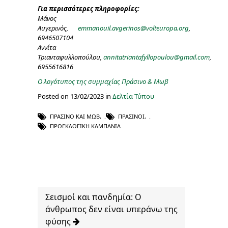
Για περισσότερες πληροφορίες:
Μάνος
Αυγερινός,
emmanouil.avgerinos@volteuropa.org
,
6946507104
Αννίτα
Τριανταφυλλοπούλου,
annitatriantafyllopoulou@gmail.com
,
6955616816
Ο λογότυπος της συμμαχίας Πράσινο & Μωβ
Posted on 13/02/2023 in
Δελτία Τύπου
ΠΡΑΣΙΝΟ ΚΑΙ ΜΩΒ
,
ΠΡΆΣΙΝΟΙ
,
ΠΡΟΕΚΛΟΓΙΚΉ ΚΑΜΠΆΝΙΑ
Σεισμοί και πανδημία: Ο
άνθρωπος δεν είναι υπεράνω της
φύσης