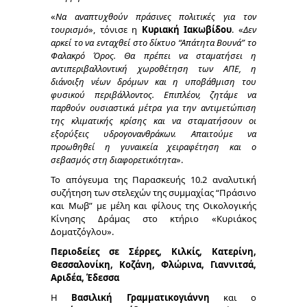
«
Να αναπτυχθούν πράσινες πολιτικές για τον
τουρισμό
», τόνισε η
Κυριακή Ιακωβίδου
. «
Δεν
αρκεί το να ενταχθεί στο δίκτυο “Απάτητα Βουνά” το
Φαλακρό Όρος. Θα πρέπει να σταματήσει η
αντιπεριβαλλοντική χωροθέτηση των ΑΠΕ, η
διάνοιξη νέων δρόμων και η υποβάθμιση του
φυσικού περιβάλλοντος. Επιπλέον, ζητάμε να
παρθούν ουσιαστικά μέτρα για την αντιμετώπιση
της κλιματικής κρίσης και να σταματήσουν οι
εξορύξεις υδρογονανθράκων. Απαιτούμε να
προωθηθεί η γυναικεία χειραφέτηση και ο
σεβασμός στη διαφορετικότητα
».
Το απόγευμα της Παρασκευής 10.2 αναλυτική
συζήτηση των στελεχών της συμμαχίας “Πράσινο
και Μωβ” με μέλη και φίλους της Οικολογικής
Κίνησης Δράμας στο κτήριο «Κυριάκος
Δοματζόγλου».
Περιοδείες σε Σέρρες, Κιλκίς, Κατερίνη,
Θεσσαλονίκη,
Κοζάνη, Φλώρινα, Γιαννιτσά,
Αριδέα, Έδεσσα
Η
Βασιλική Γραμματικογιάννη
και ο