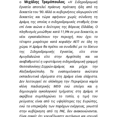
ο
Μιχάλης Τρεμόπουλος
. «
Η Σιδηροδρομική
Εγνατία αποτελεί πράσινη πρόταση ήδη από τη
δεκαετία του ’90. Αλλά οι κυβερνήσεις ολιγωρούν επί
δεκαετίες και τώρα αφήνουν χωρίς σύνδεση τη
Δράμα, της οποίας ο σιδηροδρομικός σταθμός ήταν
επί έναν αιώνα ο δεύτερος της Βόρειας Ελλάδας. Ο
πληθυσμός μειώθηκε κατά 11,9% σε μια δεκαετία, οι
νέοι εγκαταλείπουν την περιοχή, που έχει το
τέταρτο μικρότερο κατά κεφαλήν ΑΕΠ σε όλη τη
χώρα. Η Δράμα θα πρέπει να συνδεθεί με το δίκτυο
της Σιδηροδρομικής Εγνατίας, είτε στον
Αμυγδαλεώνα είτε στην Αμφίπολη και να
αναβαθμιστεί η υφιστάμενη σιδηροδρομική γραμμή
Θεσσαλονίκης-Σερρών-Δράμας και μέχρι την
Αλεξανδρούπολη. Τα εναπομείναντα ανώτατα
εκπαιδευτικά ιδρύματα στη Δράμα είναι ελάχιστα.
Δεν λειτουργεί σε ολόκληρη την Περιφέρεια καμία
κλίνη παιδιατρικής ΜΕΘ ενώ επείγει και η
δημιουργία ογκολογικού τμήματος στη Δράμα. Η
ακρίβεια συμπληρώνει το τοπίο, η τιμή του
ρεύματος είναι από τις υψηλότερες της Ευρώπης,
ενώ τα υπερκέρδη των παρόχων ενέργειας, γνωστά
στην κυβέρνηση από τη ΡΑΕ, δεν ανακοινώνονται.
Είναι σαφές ότι χρειαζόμαστε αυτόνομη και ισχυρή