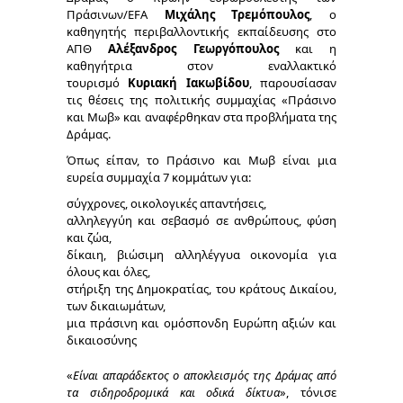
Πράσινων/EFA
Μιχάλης Τρεμόπουλος
, ο
καθηγητής περιβαλλοντικής εκπαίδευσης στο
ΑΠΘ
Αλέξανδρος Γεωργόπουλος
και η
καθηγήτρια στον εναλλακτικό
τουρισμό
Κυριακή Ιακωβίδου
, παρουσίασαν
τις θέσεις της πολιτικής συμμαχίας «Πράσινο
και Μωβ» και αναφέρθηκαν στα προβλήματα της
Δράμας.
Όπως είπαν, το Πράσινο και Μωβ είναι μια
ευρεία συμμαχία 7 κομμάτων για:
σύγχρονες, οικολογικές απαντήσεις,
αλληλεγγύη και σεβασμό σε ανθρώπους, φύση
και ζώα,
δίκαιη, βιώσιμη αλληλέγγυα οικονομία για
όλους και όλες,
στήριξη της Δημοκρατίας, του κράτους Δικαίου,
των δικαιωμάτων,
μια πράσινη και ομόσπονδη Ευρώπη αξιών και
δικαιοσύνης
«
Είναι απαράδεκτος ο αποκλεισμός της Δράμας από
τα σιδηροδρομικά και οδικά δίκτυα
», τόνισε