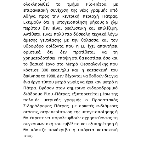
ολοκληρωθεί το τμήμα Ρίο-Πάτρα με
επιφανειακή συνέχιση της νέας γραμμής από
Αθήνα προς την κεντρική περιοχή Πάτρας.
Εκτιμούν ότι η υπογειοποίηση μήκους 9 χλμ
περίπου δεν είναι ρεαλιστική και επιλέξιμη.
Αντίθετα, είναι πολύ πιο δύσκολη τεχνικά λόγω
άμεσης γειτνίασης με την θάλασσα και τον
υδροφόρο ορίζοντα που η ΕΕ έχει απαντήσει
οριστικά ότι δεν προτίθεται να τη
χρηματοδοτήσει. Υπόψη ότι θα κοστίσει όσο και
το βασικό έργο στο Μετρό Θεσσαλονίκης που
κόστισε 300 εκατ./χλμ και η κατασκευή του
ξεκίνησε το 1988. Δεν δέχονται να δοθούν δις για
ένα έργο τύπου μετρό χωρίς να έχει καν μετρό η
Πάτρα. Εφόσον στον σημερινό σιδηροδρομικό
διάδρομο Ρίου -Πάτρας, εξυπηρετείται μέσω της
παλαιάς μετρικής γραμμής ο Προαστιακός
Σιδηρόδρομος Πάτρας, με αρκετές ενδιάμεσες
στάσεις, στην περίπτωση της υπογειοποίησης ή
θα έπρεπε να παραλειφθούν αχρηστεύοντας τη
συγκοινωνιακή του εμβέλεια και εξυπηρέτηση ή
θα κόστιζε πανάκριβα η υπόγεια κατασκευή
τους.