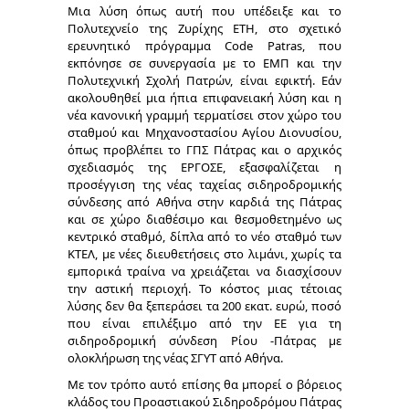
Μια λύση όπως αυτή που υπέδειξε και το
Πολυτεχνείο της Ζυρίχης ΕΤΗ, στο σχετικό
ερευνητικό πρόγραμμα Code Patras, που
εκπόνησε σε συνεργασία με το ΕΜΠ και την
Πολυτεχνική Σχολή Πατρών, είναι εφικτή. Εάν
ακολουθηθεί μια ήπια επιφανειακή λύση και η
νέα κανονική γραμμή τερματίσει στον χώρο του
σταθμού και Μηχανοστασίου Αγίου Διονυσίου,
όπως προβλέπει το ΓΠΣ Πάτρας και ο αρχικός
σχεδιασμός της ΕΡΓΟΣΕ, εξασφαλίζεται η
προσέγγιση της νέας ταχείας σιδηροδρομικής
σύνδεσης από Αθήνα στην καρδιά της Πάτρας
και σε χώρο διαθέσιμο και θεσμοθετημένο ως
κεντρικό σταθμό, δίπλα από το νέο σταθμό των
ΚΤΕΛ, με νέες διευθετήσεις στο λιμάνι, χωρίς τα
εμπορικά τραίνα να χρειάζεται να διασχίσουν
την αστική περιοχή. Το κόστος μιας τέτοιας
λύσης δεν θα ξεπεράσει τα 200 εκατ. ευρώ, ποσό
που είναι επιλέξιμο από την ΕΕ για τη
σιδηροδρομική σύνδεση Ρίου -Πάτρας με
ολοκλήρωση της νέας ΣΓΥΤ από Αθήνα.
Με τον τρόπο αυτό επίσης θα μπορεί ο βόρειος
κλάδος του Προαστιακού Σιδηροδρόμου Πάτρας