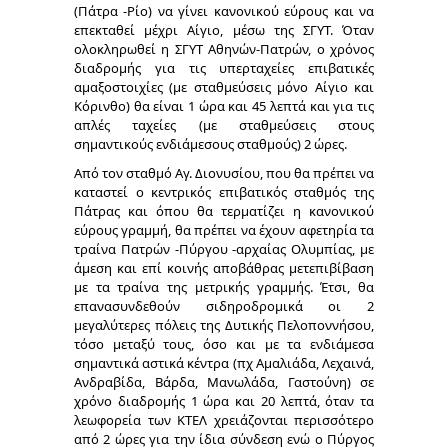
(Πάτρα -Ρίο) να γίνει κανονικού εύρους και να
επεκταθεί μέχρι Αίγιο, μέσω της ΣΓΥΤ. Όταν
ολοκληρωθεί η ΣΓΥΤ Αθηνών-Πατρών, ο χρόνος
διαδρομής για τις υπερταχείες επιβατικές
αμαξοστοιχίες (με σταθμεύσεις μόνο Αίγιο και
Κόρινθο) θα είναι 1 ώρα και 45 λεπτά και για τις
απλές ταχείες (με σταθμεύσεις στους
σημαντικούς ενδιάμεσους σταθμούς) 2 ώρες.
Από τον σταθμό Αγ. Διονυσίου, που θα πρέπει να
καταστεί ο κεντρικός επιβατικός σταθμός της
Πάτρας και όπου θα τερματίζει η κανονικού
εύρους γραμμή, θα πρέπει να έχουν αφετηρία τα
τραίνα Πατρών -Πύργου -αρχαίας Ολυμπίας, με
άμεση και επί κοινής αποβάθρας μετεπιβίβαση
με τα τραίνα της μετρικής γραμμής. Έτσι, θα
επανασυνδεθούν σιδηροδρομικά οι 2
μεγαλύτερες πόλεις της Δυτικής Πελοποννήσου,
τόσο μεταξύ τους, όσο και με τα ενδιάμεσα
σημαντικά αστικά κέντρα (πχ Αμαλιάδα, Λεχαινά,
Ανδραβίδα, Βάρδα, Μανωλάδα, Γαστούνη) σε
χρόνο διαδρομής 1 ώρα και 20 λεπτά, όταν τα
λεωφορεία των ΚΤΕΛ χρειάζονται περισσότερο
από 2 ώρες για την ίδια σύνδεση ενώ ο Πύργος