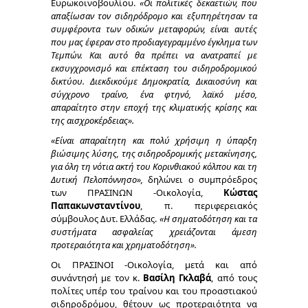
Ευρωκοινοβουλίου.
«Οι πολιτικές δεκαετιών, που
απαξίωσαν τον σιδηρόδρομο και εξυπηρέτησαν τα
συμφέροντα των οδικών μεταφορών, είναι αυτές
που μας έφεραν στο προδιαγεγραμμένο έγκλημα των
Τεμπών. Και αυτό θα πρέπει να ανατραπεί με
εκσυγχρονισμό και επέκταση του σιδηροδρομικού
δικτύου. Διεκδικούμε Δημοκρατία, Δικαιοσύνη και
σύγχρονο τραίνο, ένα φτηνό, λαϊκό μέσο,
απαραίτητο στην εποχή της κλιματικής κρίσης και
της αισχροκέρδειας».
«Είναι απαραίτητη και πολύ χρήσιμη η ύπαρξη
βιώσιμης λύσης, της σιδηροδρομικής μετακίνησης,
για όλη τη νότια ακτή του Κορινθιακού κόλπου και τη
Δυτική Πελοπόννησο»,
δηλώνει ο συμπρόεδρος
των ΠΡΑΣΙΝΩΝ -Οικολογία,
Κώστας
Παπακωνσταντίνου
, π. περιφερειακός
σύμβουλος Δυτ. Ελλάδας.
«Η σηματοδότηση και τα
συστήματα ασφαλείας χρειάζονται άμεση
προτεραιότητα και χρηματοδότηση».
Οι ΠΡΑΣΙΝΟΙ -Οικολογία, μετά και από
συνάντησή με τον κ.
Βασίλη Γκλαβά
, από τους
πολίτες υπέρ του τραίνου και του προαστιακού
σιδηροδρόμου, θέτουν ως προτεραιότητα να