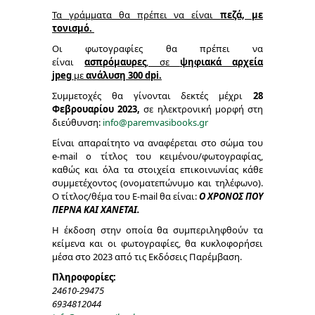
Τα γράμματα θα πρέπει να είναι
πεζά, με
τονισμό.
Οι φωτογραφίες θα πρέπει να
είναι
ασπρόμαυρες
, σε
ψηφιακά αρχεία
jpeg
με
ανάλυση 300
dpi
.
Συμμετοχές θα γίνονται δεκτές μέχρι
28
Φεβρουαρίου 2023,
σε ηλεκτρονική μορφή στη
διεύθυνση:
info@paremvasibooks.gr
Είναι απαραίτητο να αναφέρεται στο σώμα του
e-mail ο τίτλος του κειμένου/φωτογραφίας,
καθώς και όλα τα στοιχεία επικοινωνίας κάθε
συμμετέχοντος (ονοματεπώνυμο και τηλέφωνο).
Ο τίτλος/θέμα του E-mail θα είναι:
Ο ΧΡΟΝΟΣ ΠΟΥ
ΠΕΡΝΑ ΚΑΙ ΧΑΝΕΤΑΙ.
Η έκδοση στην οποία θα συμπεριληφθούν τα
κείμενα και οι φωτογραφίες, θα κυκλοφορήσει
μέσα στο 2023 από τις Εκδόσεις Παρέμβαση.
Πληροφορίες:
24610-29475
6934812044