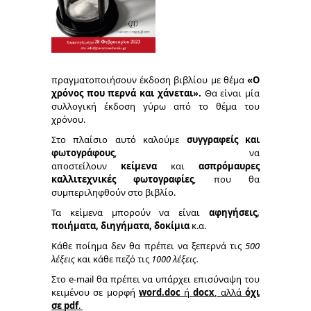
πραγματοποιήσουν έκδοση βιβλίου με θέμα
«Ο
χρόνος που περνά και χάνεται».
Θα είναι μία
συλλογική έκδοση γύρω από το θέμα του
χρόνου.
Στο πλαίσιο αυτό καλούμε
συγγραφείς και
φωτογράφους
, να
αποστείλουν
κείμενα
και
ασπρόμαυρες
καλλιτεχνικές φωτογραφίες
, που θα
συμπεριληφθούν στο βιβλίο.
Τα κείμενα μπορούν να είναι
αφηγήσεις,
ποιήματα, διηγήματα, δοκίμια
κ.α.
Κάθε ποίημα δεν θα πρέπει να ξεπερνά τις
500
λέξεις
και κάθε πεζό τις
1000 λέξεις.
Στο e-mail θα πρέπει να υπάρχει επισύναψη του
κειμένου σε μορφή
word.doc
ή
docx
, αλλά
όχι
σε pdf
.