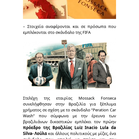
– Στοιχεία αναφέρονται και σε πρόσωπα που
εμπλέκονται στο σκάνδαλο της FIFA
Στελέχη της εταιρίας Mossack Fonseca
συνελήφθησαν στην Βραζιλία για ξέπλυμα
χρήματος σε σχέση με το σκάνδαλο “Peration Car
Wash” που σύμφωνα με την έρευνα των
βραζιλιάνων δικαστικών εμπλέκει τον πρώην
πρόεδρο της Βραζιλίας
Luiz Inacio Lula da
Silva-
Λούλα
και άλλους πολιτικούς με μίζες, ένα