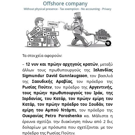
Τα στοιχεία αφορούν:
–
12 νυν και πρώην αρχηγούς κρατών
, μεταξύ
άλλων τους πρωθυπουργούς της
Ισλανδίας
Sigmundur
David
Gunnlaugsson
, τον βασιλιά
της
Σαουδικής Αραβίας
, τον πρόεδρο της
Ρωσίας
Πούτιν
, τον πρόεδρο της
Αργεντινής,
τους πρώην πρωθυπουργούς του Ιράκ, της
Ιορδανίας, του Κατάρ, τον πρώην εμίρη του
Κατάρ, τον πρώην πρόεδρο του Σουδάν, τον
εμίρη του Αμπού Ντάμπι
, τον πρόεδρο της
Ουκρανίας
Petro Poroshenko
κα. Μάλιστα η
έρευνα σχετίζει την διακίνηση πάνω από 2 δις
δολαρίων με πρόσωπα που σχετίζονται με τον
πρόεδρο της Ρωσίας Πούτιν.