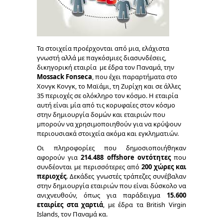
Τα στοιχεία προέρχονται από μια, ελάχιστα
γνωστή αλλά με παγκόσμιες διασυνδέσεις,
δικηγορική εταιρία με έδρα τον Παναμά, την
Mossack
Fonseca
, που έχει παραρτήματα στο
Χονγκ Κονγκ, το Μαϊάμι, τη Ζυρίχη και σε άλλες
35 περιοχές σε ολόκληρο τον κόσμο. Η εταιρία
αυτή είναι μία από τις κορυφαίες στον κόσμο
στην δημιουργία δομών και εταιριών που
μπορούν να χρησιμοποιηθούν για να κρύψουν
περιουσιακά στοιχεία ακόμα και εγκληματιών.
Οι πληροφορίες που δημοσιοποιήθηκαν
αφορούν για
214.488
offshore οντότητες
που
συνδέονται με περισσότερες από
200 χώρες και
περιοχές
. Δεκάδες γνωστές τράπεζες συνέβαλαν
στην δημιουργία εταιριών που είναι δύσκολο να
ανιχνευθούν, όπως για παράδειγμα
15.600
εταιρίες στα χαρτιά
, με έδρα τα British Virgin
Islands, τον Παναμά κα.