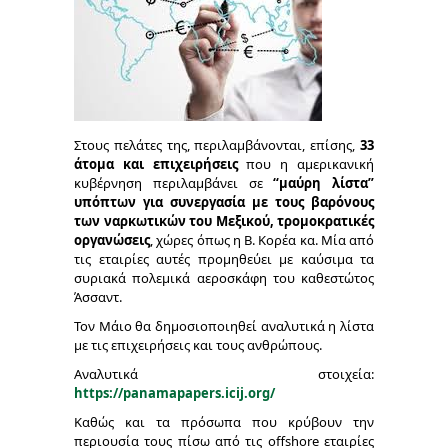
Στους πελάτες της, περιλαμβάνονται, επίσης,
33
άτομα και επιχειρήσεις
που η αμερικανική
κυβέρνηση περιλαμβάνει σε
“μαύρη λίστα”
υπόπτων για συνεργασία με τους βαρόνους
των ναρκωτικών του Μεξικού, τρομοκρατικές
οργανώσεις
, χώρες όπως η Β. Κορέα κα. Μία από
τις εταιρίες αυτές προμηθεύει με καύσιμα τα
συριακά πολεμικά αεροσκάφη του καθεστώτος
Άσσαντ.
Τον Μάιο θα δημοσιοποιηθεί αναλυτικά η λίστα
με τις επιχειρήσεις και τους ανθρώπους.
Αναλυτικά στοιχεία:
https://panamapapers.icij.org/
Καθώς και τα πρόσωπα που κρύβουν την
περιουσία τους πίσω από τις offshore εταιρίες