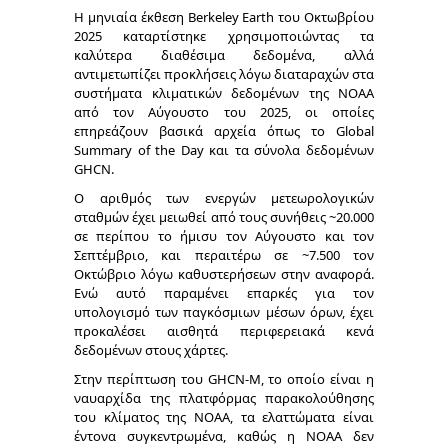
Η μηνιαία έκθεση Berkeley Earth του Οκτωβρίου
2025 καταρτίστηκε χρησιμοποιώντας τα
καλύτερα διαθέσιμα δεδομένα, αλλά
αντιμετωπίζει προκλήσεις λόγω διαταραχών στα
συστήματα κλιματικών δεδομένων της NOAA
από τον Αύγουστο του 2025, οι οποίες
επηρεάζουν βασικά αρχεία όπως το Global
Summary of the Day και τα σύνολα δεδομένων
GHCN.
Ο αριθμός των ενεργών μετεωρολογικών
σταθμών έχει μειωθεί από τους συνήθεις ~20.000
σε περίπου το ήμισυ τον Αύγουστο και τον
Σεπτέμβριο, και περαιτέρω σε ~7.500 τον
Οκτώβριο λόγω καθυστερήσεων στην αναφορά.
Ενώ αυτό παραμένει επαρκές για τον
υπολογισμό των παγκόσμιων μέσων όρων, έχει
προκαλέσει αισθητά περιφερειακά κενά
δεδομένων στους χάρτες.
Στην περίπτωση του GHCN-M, το οποίο είναι η
ναυαρχίδα της πλατφόρμας παρακολούθησης
του κλίματος της NOAA, τα ελαττώματα είναι
έντονα συγκεντρωμένα, καθώς η NOAA δεν