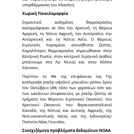
υπερθέρμανση του πλανήτη.
Χωρική Ποικιλομορφία
Σημαντικά αυξημένες θερμοκρασίες
καταγράφηκαν σε όλη την Αρκτική, τη Βόρεια
Αμερική, τη Νότια Αφρική, την Αυστραλία, την
Ανταρκτική και τη Νότια Ασία. Ο Βόρειος
Ειρηνικός παραμένει ασυνήθιστα ζεστός.
Χαμηλότερες θερμοκρασίες σημειώθηκαν στην
Κεντρική Ρωσία, στον κεντρικό Ειρηνικό (καθώς
μπαίνουμε στη Λα Νίνια) και στον Κόλπο
Χάντσον.
Περίπου το 4% της επιφάνειας της Γης
κατέγραψε ρεκόρ υψηλού μηνιαίου μέσου όρου
τον Οκτώβριο (4% τόσο των χερσαίων όσο και
των ωκεάνιων επιφανειών), με ρεκόρ ζέστης σε
τμήματα του Βόρειου Ειρηνικού Ωκεανού, του
Αρκτικού Ωκεανού, του Βορειοανατολικού
Καναδά, της Νότιας και Δυτικής Αφρικής, της
Νοτιοανατολικής Ασίας και της Ινδονησίας/
Παπούα Νέας Γουινέας.
Συνεχιζόμενα προβλήματα δεδομένων NOAA