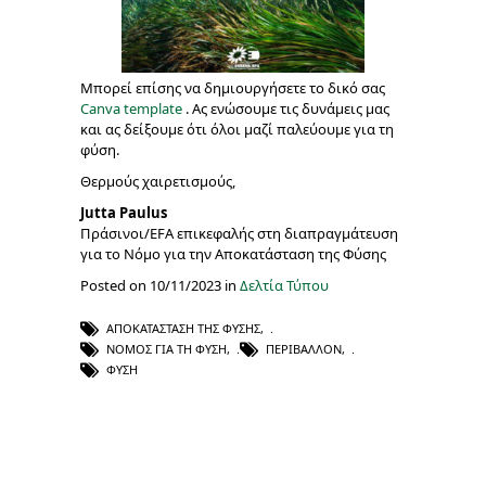
Μπορεί επίσης να δημιουργήσετε το δικό σας
Canva template
. Ας ενώσουμε τις δυνάμεις μας
και ας δείξουμε ότι όλοι μαζί παλεύουμε για τη
φύση.
Θερμούς χαιρετισμούς,
Jutta Paulus
Πράσινοι/EFA επικεφαλής στη διαπραγμάτευση
για το Νόμο για την Αποκατάσταση της Φύσης
Posted on 10/11/2023 in
Δελτία Τύπου
ΑΠΟΚΑΤΆΣΤΑΣΗ ΤΗΣ ΦΎΣΗΣ
,
ΝΌΜΟΣ ΓΙΑ ΤΗ ΦΎΣΗ
,
ΠΕΡΙΒΆΛΛΟΝ
,
ΦΎΣΗ