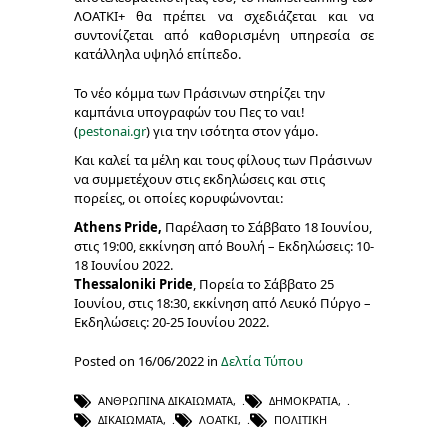
ΛΟΑΤΚΙ+ θα πρέπει να σχεδιάζεται και να
συντονίζεται από καθορισμένη υπηρεσία σε
κατάλληλα υψηλό επίπεδο.
Το νέο κόμμα των Πράσινων στηρίζει την
καμπάνια υπογραφών του
Πες το ναι!
(
pestonai.gr
) για την ισότητα στον γάμο.
Και καλεί τα μέλη και τους φίλους των Πράσινων
να συμμετέχουν στις εκδηλώσεις και στις
πορείες, οι οποίες κορυφώνονται:
Athens Pride,
Παρέλαση το Σάββατο 18 Ιουνίου,
στις 19:00, εκκίνηση από Βουλή – Εκδηλώσεις: 10-
18 Ιουνίου 2022.
Thessaloniki Pride
, Πορεία το Σάββατο 25
Ιουνίου, στις 18:30, εκκίνηση από Λευκό Πύργο –
Εκδηλώσεις: 20-25 Ιουνίου 2022.
Posted on 16/06/2022 in
Δελτία Τύπου
ΑΝΘΡΏΠΙΝΑ ΔΙΚΑΙΏΜΑΤΑ
,
ΔΗΜΟΚΡΑΤΊΑ
,
ΔΙΚΑΙΏΜΑΤΑ
,
ΛΟΑΤΚΙ
,
ΠΟΛΙΤΙΚΉ