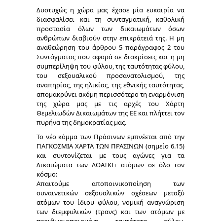
Δυστυχώς η χώρα μας έχασε μία ευκαιρία να
διασφαλίσει και τη συνταγματική, καθολική
προστασία όλων των δικαιωμάτων όσων
ανθρώπων διαβιούν στην επικράτειά της. Η μη
αναθεώρηση του άρθρου 5 παράγραφος 2 του
Συντάγματος που αφορά σε διακρίσεις και η μη
συμπερίληψη του φύλου, της ταυτότητας φύλου,
του σεξουαλικού προσανατολισμού, της
αναπηρίας, της ηλικίας, της εθνικής ταυτότητας,
απομακρύνει ακόμη περισσότερο τη εναρμόνιση
της χώρα μας με τις αρχές του Χάρτη
Θεμελιωδών Δικαιωμάτων της ΕΕ και πλήττει τον
πυρήνα της δημοκρατίας μας.
Το νέο κόμμα των Πράσινων εμπνέεται από την
ΠΑΓΚΟΣΜΙΑ ΧΑΡΤΑ ΤΩΝ ΠΡΑΣΙΝΩΝ (σημείο 6.15)
και συντονίζεται με τους αγώνες για τα
Δικαιώματα των ΛΟΑΤΚΙ+ ατόμων σε όλο τον
κόσμο:
Απαιτούμε αποποινικοποίηση των
συναινετικών σεξουαλικών σχέσεων μεταξύ
ατόμων του ίδιου φύλου, νομική αναγνώριση
των διεμφυλικών (τρανς) και των ατόμων με