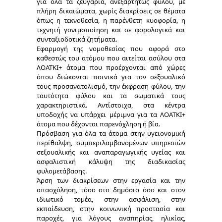
για όλα τα ζευγάρια, ανεξαρτήτως φύλου, με
πλήρη δικαιώματα, χωρίς διακρίσεις σε θέματα
όπως η τεκνοθεσία, η παρένθετη κυοφορία, η
τεχνητή γονιμοποίηση και σε φορολογικά και
συνταξιοδοτικά ζητήματα.
Εφαρμογή της νομοθεσίας που αφορά στο
καθεστώς του ατόμου που αιτείται ασύλου στα
ΛΟΑΤΚΙ+ άτομα που προέρχονται από χώρες
όπου διώκονται ποινικά για τον σεξουαλικό
τους προσανατολισμό, την έκφραση φύλου, την
ταυτότητα φύλου και τα σωματικά τους
χαρακτηριστικά. Αντίστοιχα, στα κέντρα
υποδοχής να υπάρχει μέριμνα για τα ΛΟΑΤΚΙ+
άτομα που δέχονται παρενόχληση ή βία.
Πρόσβαση για όλα τα άτομα στην υγειονομική
περίθαλψη, συμπεριλαμβανομένων υπηρεσιών
σεξουαλικής και αναπαραγωγικής υγείας και
ασφαλιστική κάλυψη της διαδικασίας
φυλομετάβασης.
Άρση των διακρίσεων στην εργασία και την
απασχόληση, τόσο στο δημόσιο όσο και στον
ιδιωτικό τομέα, στην ασφάλιση, στην
εκπαίδευση, στην κοινωνική προστασία και
παροχές, για λόγους αναπηρίας, ηλικίας,