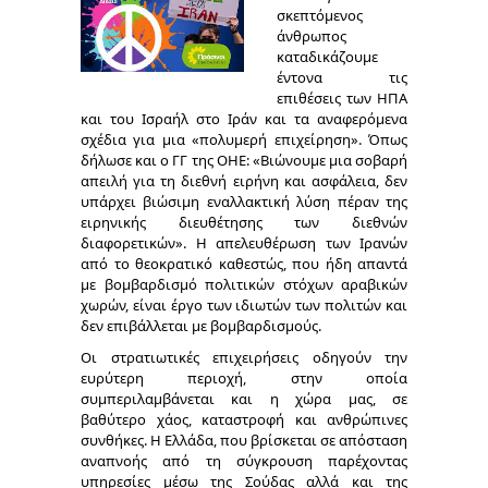
σκεπτόμενος
άνθρωπος
καταδικάζουμε
έντονα τις
επιθέσεις των ΗΠΑ
και του Ισραήλ στο Ιράν και τα αναφερόμενα
σχέδια για μια «πολυμερή επιχείρηση». Όπως
δήλωσε και ο ΓΓ της ΟΗΕ: «Βιώνουμε μια σοβαρή
απειλή για τη διεθνή ειρήνη και ασφάλεια, δεν
υπάρχει βιώσιμη εναλλακτική λύση πέραν της
ειρηνικής διευθέτησης των διεθνών
διαφορετικών». Η απελευθέρωση των Ιρανών
από το θεοκρατικό καθεστώς, που ήδη απαντά
με βομβαρδισμό πολιτικών στόχων αραβικών
χωρών, είναι έργο των ιδιωτών των πολιτών και
δεν επιβάλλεται με βομβαρδισμούς.
Οι στρατιωτικές επιχειρήσεις οδηγούν την
ευρύτερη περιοχή, στην οποία
συμπεριλαμβάνεται και η χώρα μας, σε
βαθύτερο χάος, καταστροφή και ανθρώπινες
συνθήκες. Η Ελλάδα, που βρίσκεται σε απόσταση
αναπνοής από τη σύγκρουση παρέχοντας
υπηρεσίες μέσω της Σούδας αλλά και της