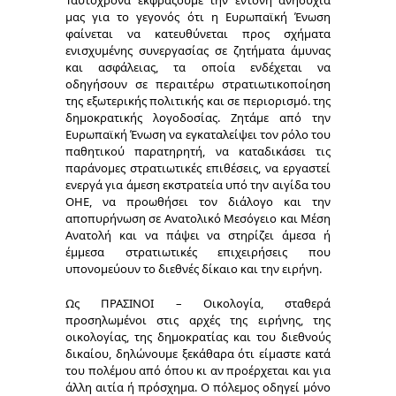
Ταυτόχρονα εκφράζουμε την έντονη ανησυχία
μας για το γεγονός ότι η Ευρωπαϊκή Ένωση
φαίνεται να κατευθύνεται προς σχήματα
ενισχυμένης συνεργασίας σε ζητήματα άμυνας
και ασφάλειας, τα οποία ενδέχεται να
οδηγήσουν σε περαιτέρω στρατιωτικοποίηση
της εξωτερικής πολιτικής και σε περιορισμό. της
δημοκρατικής λογοδοσίας. Ζητάμε από την
Ευρωπαϊκή Ένωση να εγκαταλείψει τον ρόλο του
παθητικού παρατηρητή, να καταδικάσει τις
παράνομες στρατιωτικές επιθέσεις, να εργαστεί
ενεργά για άμεση εκστρατεία υπό την αιγίδα του
ΟΗΕ, να προωθήσει τον διάλογο και την
αποπυρήνωση σε Ανατολικό Μεσόγειο και Μέση
Ανατολή και να πάψει να στηρίζει άμεσα ή
έμμεσα στρατιωτικές επιχειρήσεις που
υπονομεύουν το διεθνές δίκαιο και την ειρήνη.
Ως ΠΡΑΣΙΝΟΙ – Οικολογία, σταθερά
προσηλωμένοι στις αρχές της ειρήνης, της
οικολογίας, της δημοκρατίας και του διεθνούς
δικαίου, δηλώνουμε ξεκάθαρα ότι είμαστε κατά
του πολέμου από όπου κι αν προέρχεται και για
άλλη αιτία ή πρόσχημα. Ο πόλεμος οδηγεί μόνο