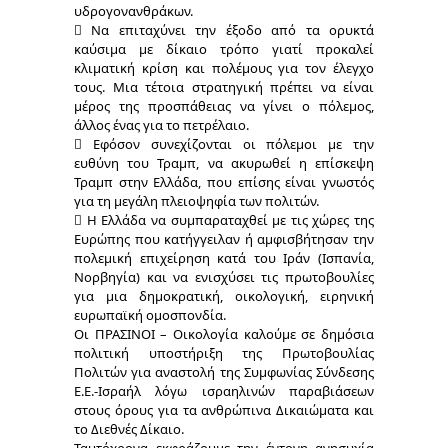
υδρογονανθράκων.
 Να επιταχύνει την έξοδο από τα ορυκτά
καύσιμα με δίκαιο τρόπο γιατί προκαλεί
κλιματική κρίση και πολέμους για τον έλεγχο
τους. Μια τέτοια στρατηγική πρέπει να είναι
μέρος της προσπάθειας να γίνει ο πόλεμος,
άλλος ένας για το πετρέλαιο.
 Εφόσον συνεχίζονται οι πόλεμοι με την
ευθύνη του Τραμπ, να ακυρωθεί η επίσκεψη
Τραμπ στην Ελλάδα, που επίσης είναι γνωστός
για τη μεγάλη πλειοψηφία των πολιτών.
 Η Ελλάδα να συμπαραταχθεί με τις χώρες της
Ευρώπης που κατήγγειλαν ή αμφισβήτησαν την
πολεμική επιχείρηση κατά του Ιράν (Ισπανία,
Νορβηγία) και να ενισχύσει τις πρωτοβουλίες
για μια δημοκρατική, οικολογική, ειρηνική
ευρωπαϊκή ομοσπονδία.
Οι ΠΡΑΣΙΝΟΙ – Οικολογία καλούμε σε δημόσια
πολιτική υποστήριξη της Πρωτοβουλίας
Πολιτών για αναστολή της Συμφωνίας Σύνδεσης
Ε.Ε.-Ισραήλ λόγω ισραηλινών παραβιάσεων
στους όρους για τα ανθρώπινα Δικαιώματα και
το Διεθνές Δίκαιο.