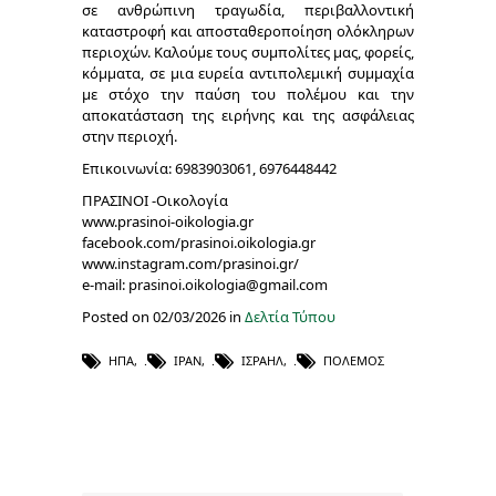
σε ανθρώπινη τραγωδία, περιβαλλοντική
καταστροφή και αποσταθεροποίηση ολόκληρων
περιοχών. Καλούμε τους συμπολίτες μας, φορείς,
κόμματα, σε μια ευρεία αντιπολεμική συμμαχία
με στόχο την παύση του πολέμου και την
αποκατάσταση της ειρήνης και της ασφάλειας
στην περιοχή.
Επικοινωνία: 6983903061, 6976448442
ΠΡΑΣΙΝΟΙ -Οικολογία
www.prasinoi-oikologia.gr
facebook.com/prasinoi.oikologia.gr
www.instagram.com/prasinoi.gr/
e-mail: prasinoi.oikologia@gmail.com
Posted on 02/03/2026 in
Δελτία Τύπου
ΗΠΑ
,
ΙΡΆΝ
,
ΙΣΡΑΉΛ
,
ΠΌΛΕΜΟΣ