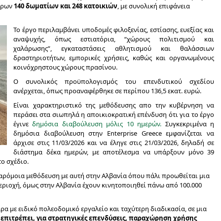
τέρων
140 δωματίων και 248 κατοικιών
, με συνολική επιφάνεια
Το έργο περιλαμβάνει υποδομές φιλοξενίας, εστίασης, ευεξίας και
αναψυχής, όπως εστιατόρια, “χώρους πολιτισμού και
χαλάρωσης”, εγκαταστάσεις αθλητισμού και θαλάσσιων
δραστηριοτήτων, εμπορικές χρήσεις, καθώς και οργανωμένους
κοινόχρηστους χώρους πρασίνου.
O συνολικός προϋπολογισμός του επενδυτικού σχεδίου
ανέρχεται, όπως προαναφέρθηκε σε περίπου 136,5 εκατ. ευρώ.
Είναι χαρακτηριστικό της μεθόδευσης απο την κυβέρνηση να
περάσει στα σιωπηλά η αποικιοκρατική επένδυση ότι για το έργο
έγινε
δημόσια διαβούλευση μόλις 10 ημερών.
Συγκεκριμένα η
δημόσια διαβούλευση στην Enterprise Greece εμφανίζεται να
άρχισε στις 11/03/2026 και να έληγε στις 21/03/2026, δηλαδή σε
διάστημα δέκα ημερών, με αποτέλεσμα να υπάρξουν μόνο 39
το σχέδιο.
αρόμοια μεθόδευση με αυτή στην Αλβανία όπου πάλι προωθείται μια
ριοχή, όμως στην Αλβανία έχουν κινητοποιηθεί πάνω από 100.000
άρα με ειδικό πολεοδομικό εργαλείο και ταχύτερη διαδικασία, σε μια
1 επιτρέπει, για στρατηγικές επενδύσεις, παραχώρηση χρήσης