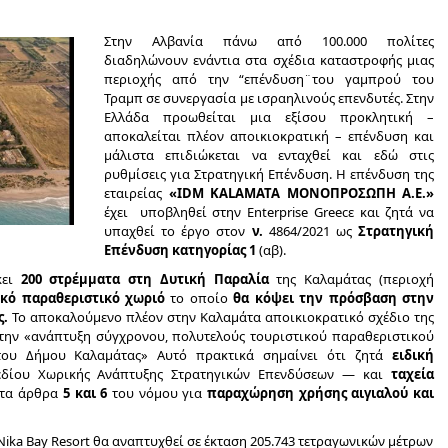
Στην Αλβανία πάνω από 100.000 πολίτες
διαδηλώνουν ενάντια στα σχέδια καταστροφής μιας
περιοχής από την “επένδυση¨του γαμπρού του
Τραμπ σε συνεργασία με ισραηλινούς επενδυτές. Στην
Ελλάδα προωθείται μια εξίσου προκλητική –
αποκαλείται πλέον αποικιοκρατική – επένδυση και
μάλιστα επιδιώκεται να ενταχθεί και εδώ στις
ρυθμίσεις για Στρατηγική Επένδυση. Η επένδυση της
εταιρείας
«IDM KALAMATA ΜΟΝΟΠΡΟΣΩΠΗ Α.Ε.»
έχει υποβληθεί στην Εnterprise Greecε και ζητά να
υπαχθεί το έργο στον
ν.
4864/2021 ως
Στρατηγική
Επένδυση κατηγορίας 1
(αβ).
κει
200 στρέμματα στη Δυτική Παραλία
της Καλαμάτας (περιοχή
ικό παραθεριστικό χωριό
το οποίο
θα κόψει την πρόσβαση στην
ς.
Το αποκαλούμενο πλέον στην Καλαμάτα αποικιοκρατικό σχέδιο της
ι την «ανάπτυξη σύγχρονου, πολυτελούς τουριστικού παραθεριστικού
του Δήμου Καλαμάτας» Αυτό πρακτικά σημαίνει ότι ζητά
ειδική
δίου Χωρικής Ανάπτυξης Στρατηγικών Επενδύσεων — και
ταχεία
ν τα άρθρα
5 και 6
του νόμου για
παραχώρηση χρήσης αιγιαλού και
Nika Bay Resort θα αναπτυχθεί σε έκταση 205.743 τετραγωνικών μέτρων