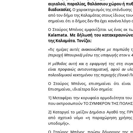
αιγιαλού, παραλίας, θαλάσσιου χώρου ή πυ
διαδικασίες
. Ο χαρακτηρισμός της επένδυσης
από τον δήμο της Καλαμάτας στους ίδιους του
σημαίνει ότι ο δήμος δεν θα έχει κανένα λόγο
O Σταύρος Μπένος εμφανίζεται ως ένας εκ τ
Kalamata.
Με
δήλωσή του κατακεραυνώνει
της Καλαμάτα. Τονίζει:
«Τις ημέρες αυτές ανακοινώθηκε με πομπώδη 
(περιοχή Μπουρνιά) μέσω της υπαγωγής στον ν. 4
Η μέθοδος αυτή και η εφαρμογή της στη συγκε
είναι προφανώς αντισυνταγματική, αφού αν υλ
πολεοδομικού κεκτημένου της περιοχής (Γενικό Π
Ο Σταύρος Μπένος, επισημαίνει ότι είναι 
Επισημαίνει, ιδιαίτερα δύο σημεία:
1] Μεταφέρει την κορυφαία αρμοδιότητα του
που εκπροσωπούν ΤΟ ΣΥΜΦΕΡΟΝ ΤΗΣ ΠΟΛΗΣ σε
2] Καταργεί το μείζον Δημόσιο Αγαθό της 
από σχετικό νόμο «η παραχώρηση χρήσης 
υποδομής».
Ο Σταύρος Μπένος, πρώην δήμαρχος της π