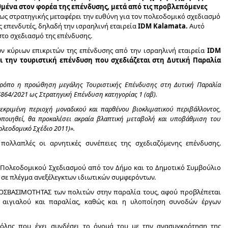
θμένα στον φορέα της επένδυσης, μετά από τις προβλεπόμενες
 ως στρατηγικής μεταφέρει την ευθύνη για τον πολεοδομικό σχεδιασμό
ς επενδυτές, δηλαδή την ισραηλινή εταιρεία
IDM Kalamata.
Αυτό
 στο σχεδιασμό της επένδυσης.
ων κύριων επικριτών της επένδυσης από την ισραηλινή εταιρεία
IDM
 την τουριστική επένδυση που σχεδιάζεται στη Δυτική Παραλία
τρόπο η προώθηση μεγάλης Τουριστικής Επένδυσης στη Δυτική Παραλία
864/2021 ως Στρατηγική Επένδυση κατηγορίας 1 (αβ).
κριμένη περιοχή μοναδικού και παρθένου βιοκλιματικού περιβάλλοντος,
οποιηθεί, θα προκαλέσει ακραία βλαπτική μεταβολή και υποβάθμιση του
ολεοδομικό Σχέδιο 2011)».
πολλαπλές οι αρνητικές συνέπειες της σχεδιαζόμενης επένδυσης.
 Πολεοδομικού Σχεδιασμού από τον Δήμο και το Δημοτικό Συμβούλιο
 πλέγμα ανεξέλεγκτων ιδιωτικών συμφερόντων.
ΠΡΟΣΒΑΣΙΜΟΤΗΤΑΣ των πολιτών στην παραλία τους, αφού προβλέπεται
αιγιαλού και παραλίας, καθώς και η υλοποίηση συνοδών έργων
όλης που έχει συνδέσει το όνομά του με την ανασυγκρότηση της