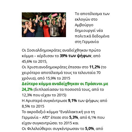
Tο αποτέλεσμα των
εκλογών στο
Αμβούργο
δημιουργεί νέα
πολιτικά δεδομένα
στη Γερμανία
Οι Σοσιαλδημοκράτες αναδείχθηκαν πρώτο
κόμμα – κέρδισαν το
39% των ψήφων
, από
45,6% το 2015,
Οι Χριστιανοδημοκράτες έπεσαν στο
11,2%
(το
χειρότερο αποτέλεσμά τους τα τελευταία 70
χρόνια), από 15,9% τ
ο 2015
Δεύτερο κόμμα αναδείχθηκαν οι Πράσινοι με
24,2%
(διπλασίασαν τα ποσοστά τους, από το
12,3% που είχαν το 2015)
Η Αριστερά συγκέντρωσε
9,1%
των ψήφων, από
8,5% το 2015
Το ακροδεξιό κόμμα “Εναλλακτική για τη
Γερμανία – AfD” έπεσε στο
5,3%
, από 6,1% που
είχαν συγκεντρώσει το 2015 και
Οι Φιλελεύθεροι συγκέντρωσαν το
5,0%
, από