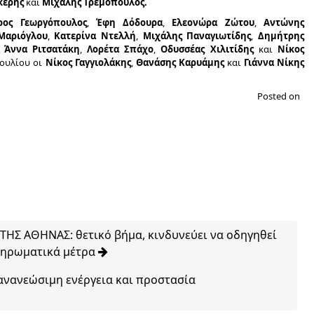
κέρης
και
Μιχάλης Τρεμόπουλος.
ρος Γεωργόπουλος
,
Έφη Δόδουρα
,
Ελεονώρα Ζώτου
,
Αντώνης
Μαριόγλου
,
Κατερίνα Ντελλή
,
Μιχάλης Παναγιωτίδης
,
Δημήτρης
 Άννα Ριτσατάκη
,
Λορέτα Σπάχο
,
Οδυσσέας Χιλιτίδης
και
Νίκος
βουλίου οι
Νίκος Γαγγιολάκης
,
Θανάσης Καρυάμης
και
Γιάννα Νίκης
Posted on
ΗΣ ΑΘΗΝΑΣ: θετικό βήμα, κινδυνεύει να οδηγηθεί
ληρωματικά μέτρα
ανανεώσιμη ενέργεια και προστασία