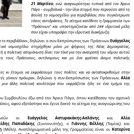
21 Μαρτίου
, ενώ αναγνωρίστηκε τυπικά από τον Άρειο
Πάγο – συμβολικά – την ίδια στιγμή που περνούσε από τη
Βουλή το νομοσχέδιο για περιβάλλον, που συγκέντρωσε
τόσες αντιδράσεις. Το αίτημα κατέθεσε η Γραμματεία των
“Πράσινων” και υποστηρίζονταν από 244 ιδρυτικά μέλη
που είχαν υπογράψει την ιδρυτική διακήρυξη.
α το περιβάλλον
», δηλώνει ο συν-Εκπρόσωπος των Πράσινων
Ευάγγελος
ντικό νομοσχέδιο στηρίχθηκε μόνο με ψήφους της Νέας Δημοκρατίας,
ή η πολιτική απομόνωση δίνει τον τόνο για την ανατροπή του νόμου αυτού
τη τους Πράσινους, αυτόνομους και με ένα φρέσκο άνεμο πολιτικής
ιμες κι έτοιμοι να εκφράσουμε τους πολίτες και να ανταποκριθούμε στην
τές γίνουν πρόωρα
», δηλώνει η συν-Εκπρόσωπος των Πράσινων,
Αλία
ε μια άλλη πολιτική κουλτούρα που εκφράζεται ήδη σε ένα τμήμα της
ου Συμβουλίου έξω από τον Άρειο Πάγο, όπου κατέθεσαν τον σχετικό
σεις, αφού εξετάστηκε και έγινε δεκτό το αίτημα της αναγνώρισης του
τελούν οι
Ευάγγελος Αστυρακάκης-Ασλάνης
και
Αλία
είδης Παπαδάκης
(Συντονιστής), ο
Γιάννης Βέλλης
(Ταμίας) και
η
(Μέλη). Αναπληρωματικά μέλη της Γραμματείας είναι οι
Κατερίνα