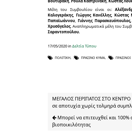
Βουτυράκη
,
Ρούλα Καστρινάκη
,
Κώστας Λου
Μέλη του Συμβουλίου είναι οι:
Αλέξανδ
Καλογεράκης
,
Γιώργος Κανέλλης
,
Κώστας 
Παπαϊωάννου
,
Γιάννης Παρασκευόπουλος,
Χρυσόγελος
. Αναπληρωματικά μέλη του Συμ
Σαραντοπούλου.
17/05/2020 in
Δελτία Τύπου
ΠΟΛΙΤΙΚΉ
,
ΠΡΆΣΙΝΟ ΚΎΜΑ
,
ΠΡΆΣΙΝΟΙ
ΜΕΓΑΛΟΣ ΠΕΡΙΠΑΤΟΣ ΣΤΟ ΚΕΝΤΡΟ Τ
σε αποτυχία χωρίς τολμηρά συμπ
Μπορεί να επιτευχθεί και 100% 
βιοποικιλότητας