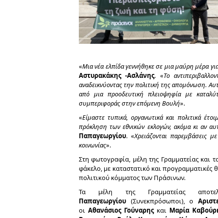
«
Μια νέα ελπίδα γεννήθηκε σε μια μαύρη μέρα γι
Αστυρακάκης -Ασλάνης
. «
Το αντιπεριβαλλο
αναδεικνύοντας την πολιτική της απομόνωση. Αυτ
από μια προοδευτική πλειοψηφία με καταλύ
συμπεριφοράς στην επόμενη Βουλή
».
«
Είμαστε τυπικά, οργανωτικά και πολιτικά έτο
πρόκληση των εθνικών εκλογών, ακόμα κι αν αυ
Παπαγεωργίου
. «
Χρειάζονται παρεμβάσεις μ
κοινωνίας
».
Στη φωτογραφία, μέλη της Γραμματείας και τ
φάκελο, με καταστατικό και προγραμματικές θέ
πολιτικού κόμματος των Πράσινων.
Τα μέλη της Γραμματείας απο
Παπαγεωργίου
(Συνεκπρόσωποι), ο
Αριστ
οι
Αθανάσιος Γούναρης
και
Μαρία Καβούρ