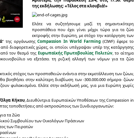
Αριστερά, την Παρασκευή 23/4, στις 17:30. Θέμα
της εκδήλωσης: «Τέλος στα κλουβιά!»
Ελάτε να συζητήσουμε μαζί τη σημαντικότερη
προσπάθεια που έχει γίνει μέχρι τώρα για τα ζώα
εκτροφής στην Ευρώπη, με στόχο την κατάργηση των
ά
” της οργάνωσης
Cοmpassion In World Farming
(CIWF) έφερε το
 από διαφορετικές χώρες, οι οποίοι υπέγραψαν υπέρ της κατάργησης
 από τον θεσμό της
Ευρωπαϊκής Πρωτοβουλίας Πολιτών
, το αίτημα
κοινοβούλιο να εξετάσει τη ριζική αλλαγή των νόμων για τα ζώα
ηκτικός στόχος των προσπαθειών ενάντια στην εκμετάλλευση των ζώων,
θα βοηθήσει στην καλύτερη διαβίωση των -300.000.000 σήμερα- ζώων
 ζουν φυλακισμένα. Ελάτε στην εκδήλωσή μας, για μια Ευρώπη χωρίς
Όλγα Κήκου
, Διευθύντρια Ευρωπαϊκών Υποθέσεων της Compassion in
επτες τοποθετήσεις από εκπροσώπους των Συνδιοργανωτών:
για τα Ζώα
δικού Συμβουλίου των Οικολόγων Πράσινων
ατος των Πειρατών
Πρασίνων