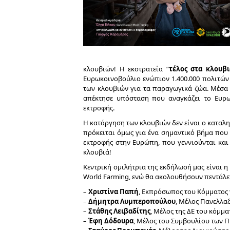
κλουβιών! Η εκστρατεία “
τέλος στα κλουβι
Ευρωκοινοβούλιο ενώπιον 1.400.000 πολιτών
των κλουβιών για τα παραγωγικά ζώα. Μέσα
απέκτησε υπόσταση που αναγκάζει το Ευρω
εκτροφής.
Η κατάργηση των κλουβιών δεν είναι ο καταλ
πρόκειται όμως για ένα σημαντικό βήμα που 
εκτροφής στην Ευρώπη, που γεννιούνται και
κλουβιά!
Κεντρική ομιλήτρια της εκδήλωσή μας είναι η
World Farming, ενώ θα ακολουθήσουν πεντάλ
–
Χριστίνα Παπή
, Εκπρόσωπος του Κόμματος 
–
Δήμητρα Λυμπεροπούλου
, Μέλος Πανελλα
–
Στάθης Λειβαδίτης
, Μέλος της ΔΕ του κόμμ
–
Έφη Δόδουρα
, Μέλος του Συμβουλίου των 