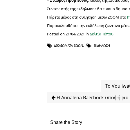
–
Σταύρος Προμπονάς
, Μέλος της Διοικούσας
Συντονιστής της εκδήλωσης θα είναι ο δημοσ
Πάρετε μέρος στη συζήτηση μέσω ΖΟΟΜ στο
h
Παρακολουθήστε την εκδήλωση ζωντανά μέσ
Posted on 21/04/2021 in
Δελτία Τύπου
ΔΙΚΑΙΏΜΑΤΑ ΖΏΩΝ
,
ΕΚΔΉΛΩΣΗ
Το Vouliwa
H Annalena Baerbock υποψήφια
Share the Story