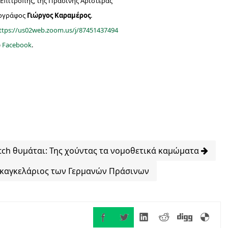
 Επιτροπής, της Πράσινης Αριστεράς
ιογράφος
Γιώργος Καραμέρος
.
ttps://us02web.zoom.us/j/87451437494
ω
Facebook
.
tch θυμάται: Της χούντας τα νομοθετικά καμώματα
 καγκελάριος των Γερμανών Πράσινων