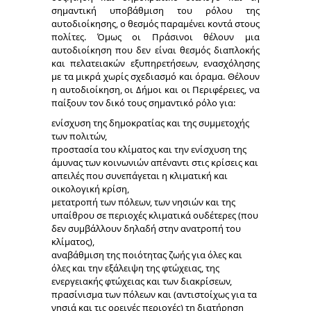
σημαντική υποβάθμιση του ρόλου της
αυτοδιοίκησης, ο θεσμός παραμένει κοντά στους
πολίτες. Όμως οι Πράσινοι θέλουν μια
αυτοδιοίκηση που δεν είναι θεσμός διαπλοκής
και πελατειακών εξυπηρετήσεων, ενασχόλησης
με τα μικρά χωρίς σχεδιασμό και όραμα. Θέλουν
η αυτοδιοίκηση, οι Δήμοι και οι Περιφέρειες, να
παίξουν τον δικό τους σημαντικό ρόλο για:
ενίσχυση της δημοκρατίας και της συμμετοχής
των πολιτών,
προστασία του κλίματος και την ενίσχυση της
άμυνας των κοινωνιών απέναντι στις κρίσεις και
απειλές που συνεπάγεται η κλιματική και
οικολογική κρίση,
μετατροπή των πόλεων, των νησιών και της
υπαίθρου σε περιοχές κλιματικά ουδέτερες (που
δεν συμβάλλουν δηλαδή στην ανατροπή του
κλίματος),
αναβάθμιση της ποιότητας ζωής για όλες και
όλες και την εξάλειψη της φτώχειας, της
ενεργειακής φτώχειας και των διακρίσεων,
πρασίνισμα των πόλεων και (αντιστοίχως για τα
νησιά και τις ορεινές περιοχές) τη διατήρηση