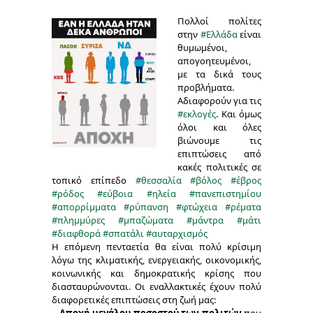
Πολλοί πολίτες
στην
#Ελλάδα
είναι
θυμωμένοι,
απογοητευμένοι,
με τα δικά τους
προβλήματα.
Αδιαφορούν για τις
#εκλογές
. Και όμως
όλοι και όλες
βιώνουμε τις
επιπτώσεις από
κακές πολιτικές σε
τοπικό επίπεδο
#θεσσαλία
#βόλος
#έβρος
#ρόδος
#εύβοια
#ηλεία
#πανεπιστημίου
#απορρίμματα
#ρύπανση
#φτώχεια
#ρέματα
#πλημμύρες
#μπαζώματα
#μάντρα
#μάτι
#διαφθορά
#σπατάλι
#αυταρχισμός
Η επόμενη πενταετία θα είναι πολύ κρίσιμη
λόγω της κλιματικής, ενεργειακής, οικονομικής,
κοινωνικής και δημοκρατικής κρίσης που
διασταυρώνονται. Οι εναλλακτικές έχουν πολύ
διαφορετικές επιπτώσεις στη ζωή μας: