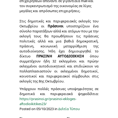
επιχειρήσεων απέναντι σε γιγαντιαία mall και
τον συγκεντρωτισμό της οικονομίας σε λίγες
μεγάλες και απρόσωπες επιχειρήσεις.
Στις δημοτικές και περιφερειακές εκλογές του
Οκτωβρίου οι
Πράσινοι
υποστηρίζουν ένα
σύνολο παρατάξεων αλλά και ατόμων που με την
εκλογή τους θα προωθήσουν τις πράσινες
πολιτικές αλλά και μια βαθιά δημοκρατική,
πράσινη, κοινωνική μεταρρύθμιση της
αυτοδιοίκησης. Ήδη έχει δημιουργηθεί το
δίκτυο
ΠΡΑΣΙΝΗ ΑΥΤΟΔΙΟΙΚΗΣΗ
όπου
συμμετέχουν ήδη 32 εκλεγμένοι και πρώην
εκλεγμένοι αυτοδιοικητικοί και επιδιώκουν να
πολλαπλασιαστούν οι εκλεγμένοι δημοτικοί,
κοινοτικοί και περιφερειακοί σύμβουλοι στις
εκλογές της 8
ης
Οκτωβρίου.
Υπάρχουν πολλές πράσινες υποψηφιότητες σε
δημοτικά και περιφερειακά ψηφοδέλτια:
https://prasinoi.gr/prasinoi-ekloges-
aftodioikitikes23/
Posted on 05/10/2023 in
Δελτία Τύπου