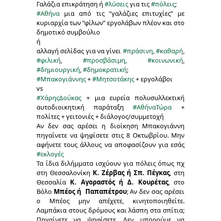
Γαλάζια επικράτηση ή
#λύσεις
για τις
#πόλεις
;
#Αθήνα
μια από τις “γαλάζιες επιτυχίες” με
κυριαρχία των “φίλων” εργολάβων πλέον και στο
δημοτικό συμβούλιο
ή
αλλαγή σελίδας για να γίνει
#πράσινη
,
#καθαρή
,
#φιλική
,
#προσβάσιμη
,
#κοινωνική
,
#δημιουργική
,
#δημοκρατική
;
#Μπακογιάννης
+
#Μητσοτάκης
+ εργολάβοι
vs
#ΧάρηςΔούκας
+ μια ευρεία πολυσυλλεκτική
αυτοδιοικητική παράταξη
#ΑθήναΤώρα
+
πολίτες + γειτονιές + διάλογος/συμμετοχή
Αν δεν σας αρέσει η διοίκηση Μπακογιάννη
πηγαίνετε να ψηφίσετε στις 8 Οκτωβρίου. Μην
αφήνετε τους άλλους να αποφασίζουν για εσάς
#εκλογές
Τα ίδια διλήμματα ισχύουν για πόλεις όπως πχ
στη Θεσσαλονίκη
Κ. Ζέρβας ή Σπ. Πέγκας
, στη
Θεσσαλία
Κ. Αγοραστός ή Δ. Κουρέτας
, στο
Βόλο
Μπέος ή Παπαπέτρου
; Αν δεν σας αρέσει
ο Μπέος μην απέχετε, κινητοποιηθείτε.
Λαμπάκια στους δρόμους και λάσπη στα σπίτια;
Πηγαίνετε να ψηφίσετε. Δεν μπορούμε να