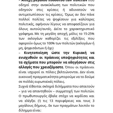
–
Αποχή μεγάλου ποσοστού των πολιτών
που
οδηγεί στην ανακύκλωση των πολιτικών που
οδηγούν στις κρίσεις ή αδυνατούν να
αντιμετωπίσουν τις κρίσεις. Όμως αν δεν πάνε
πολλοί πολίτες να ψηφίσουν για καλύτερες
πολιτικές, αφήνουν λίγους να αποφασίζουν για
όλους αυτούς/αυτές. Δείτε το χαρακτηριστικό
γράφημα. Με τη μεγάλη αποχή, μόλις το 15-25%
των εκλογέων καθορίζει τις εξελίξεις που
αφορούν όμως το 100% των πολιτών (εκλογέων ή
μη, ψηφισάντων ή όχι)
–
Κινητοποίηση ώστε την Κυριακή να
ενισχυθούν οι πράσινες υποψηφιότητες και
τα σχήματα που μπορούν να οδηγήσουν στις
αλλαγές που χρειαζόμαστε.
Όπου οι πράσινοι
είναι ισχυροί οι πόλεις βελτιώνονται. Δεν είναι
εικονική πραγματικότητα μπορούμε να το δούμε
σε πολλές ευρωπαϊκές πόλεις.
Συχνά τίθενται σκληρά διλήμματα που απαιτούν
– για να απαντηθούν – συμμετοχή των πολιτών.
Ο πρωθυπουργός έβαλε στόχο να κερδίσει και
να ελέγξει (!) τις 13 περιφέρειες και τους 3
μεγάλους δήμους.. Εκ των πραγμάτων λοιπόν το
δίλημμα είναι: