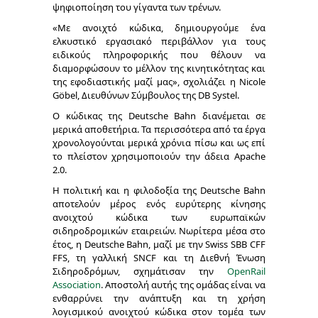
ψηφιοποίηση του γίγαντα των τρένων.
«Με ανοιχτό κώδικα, δημιουργούμε ένα
ελκυστικό εργασιακό περιβάλλον για τους
ειδικούς πληροφορικής που θέλουν να
διαμορφώσουν το μέλλον της κινητικότητας και
της εφοδιαστικής μαζί μας», σχολιάζει η Nicole
Göbel, Διευθύνων Σύμβουλος της DB Systel.
Ο κώδικας της Deutsche Bahn διανέμεται σε
μερικά αποθετήρια. Τα περισσότερα από τα έργα
χρονολογούνται μερικά χρόνια πίσω και ως επί
το πλείστον χρησιμοποιούν την άδεια Apache
2.0.
Η πολιτική και η φιλοδοξία της Deutsche Bahn
αποτελούν μέρος ενός ευρύτερης κίνησης
ανοιχτού κώδικα των ευρωπαϊκών
σιδηροδρομικών εταιρειών. Νωρίτερα μέσα στο
έτος, η Deutsche Bahn, μαζί με την Swiss SBB CFF
FFS, τη γαλλική SNCF και τη Διεθνή Ένωση
Σιδηροδρόμων, σχημάτισαν την
OpenRail
Association
. Αποστολή αυτής της ομάδας είναι να
ενθαρρύνει την ανάπτυξη και τη χρήση
λογισμικού ανοιχτού κώδικα στον τομέα των