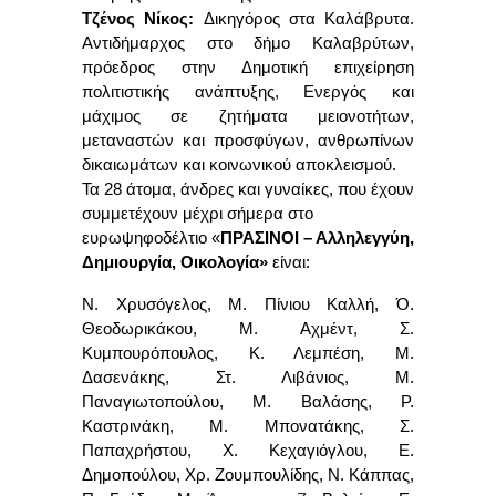
Τζένος Νίκος:
Δ
ικηγόρος στα Καλάβρυτα.
Αντιδήμαρχος στο δήμο Καλαβρύτων,
πρόεδρος στην Δημοτική επιχείρηση
πολιτιστικής ανάπτυξης, Ενεργός και
μάχιμος σε ζητήματα μειονοτήτων,
μεταναστών και προσφύγων, ανθρωπίνων
δικαιωμάτων και κοινωνικού αποκλεισμού.
Τα 28 άτομα, άνδρες και γυναίκες, που έχουν
συμμετέχουν μέχρι σήμερα στο
ευρωψηφοδέλτιο «
ΠΡΑΣΙΝΟΙ – Αλληλεγγύη,
Δημιουργία, Οικολογία»
είναι:
Ν. Χρυσόγελος, Μ. Πίνιου Καλλή, Ό.
Θεοδωρικάκου,
Μ. Αχμέντ, Σ.
Κυμπουρόπουλος, Κ. Λεμπέση, Μ.
Δασενάκης,
Στ. Λιβάνιος,
Μ.
Παναγιωτοπούλου
,
Μ. Βαλάσης, Ρ.
Καστρινάκη, Μ. Μπονατάκης, Σ.
Παπαχρήστου, Χ. Κεχαγιόγλου, Ε.
Δημοπούλου, Χρ.
Ζουμπουλίδης, Ν. Κάππας,