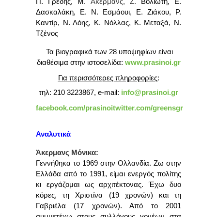
Π. Γρέδης, Μ.
Άκερμανς, Ζ.
Βολιώτη, Ε.
Δασκαλάκη, Ε. Ν. Εσμάουι, Ε. Ζιάκου, Ρ.
Καντίρ, Ν. Λόης, Κ. Νόλλας, Κ. Μεταξά, Ν.
Τζένος
Τα βιογραφικά των 28 υποψηφίων είναι
διαθέσιμα στην ιστοσελίδα:
www.prasinoi.gr
Για περισσότερες πληροφορίες
:
τηλ: 210 3223867
,
e-mail:
info@prasinoi.gr
facebook.com/prasinoi
twitter.com/greensgr
Αναλυτικά
Άκερμανς Μόνικα:
Γεννήθηκα το 1969 στην Ολλανδία. Ζω στην
Ελλάδα από το 1991, είμαι ενεργός πολίτης
κι εργάζομαι ως αρχιτέκτονας. Έχω δυο
κόρες, τη Χριστίνα (19 χρονών) και τη
Γαβριέλα (17 χρονών). Από το 2001
συμμετέχω στους συλλόγους γονέων στα