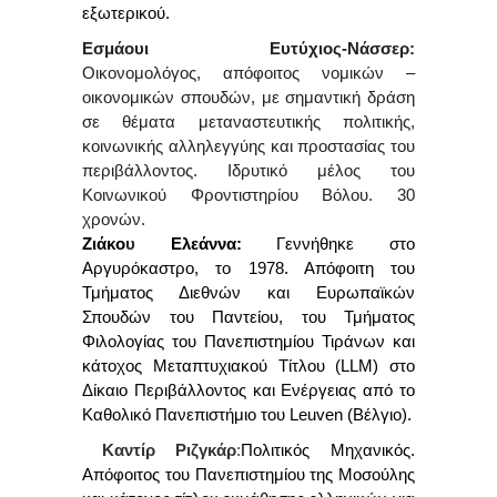
εξωτερικού.
Εσμάουι Ευτύχιος-Νάσσερ:
Οικονομολόγος, απόφοιτος νομικών –
οικονομικών σπουδών, με σημαντική δράση
σε θέματα μεταναστευτικής πολιτικής,
κοινωνικής αλληλεγγύης και προστασίας του
περιβάλλοντος. Ιδρυτικό μέλος του
Κοινωνικού Φροντιστηρίου Βόλου. 30
χρονών.
Ζιάκο
υ
Ελεάννα:
Γεννήθηκε στο
Αργυρόκαστρο, το 1978. Απόφοιτη του
Τμήματος Διεθνών και Ευρωπαϊκών
Σπουδών
του Παντείου, του Τμήματος
Φιλολογίας του Πανεπιστημίου Τιράνων και
κάτοχος Μεταπτυχιακού Τίτλου (
LLM
) στο
Δίκαιο Περιβάλλοντος και Ενέργειας
από το
Καθολικό Πανεπιστήμιο του
Leuven
(Βέλγιο).
Καντίρ Ριζγκάρ
:
Πολιτικός Μηχανικός.
Απόφοιτος του Πανεπιστημίου της Μοσούλης