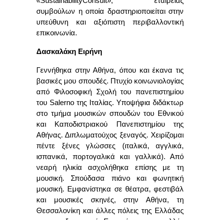
«
Sustainability
Consult
», εταιρείας
συμβούλων η οποία δραστηριοποιείται στην
υπεύθυνη και αξιόπιστη περιβαλλοντική
επικοινωνία.
Δασκαλάκη Ειρήνη
Γεννήθηκα στην Αθήνα, όπου και έκανα τις
βασικές μου σπουδές. Πτυχίο κοινωνιολογίας
από Φιλοσοφική Σχολή του πανεπιστημίου
του
Salerno
της Ιταλίας.
Y
ποψήφια διδάκτωρ
στο τμήμα μουσικών σπουδών του Εθνικού
και Καποδιστριακού Πανεπιστημίου της
Αθήνας. Διπλωματούχος ξεναγός. Χειρίζομαι
πέντε ξένες γλώσσες (ιταλικά, αγγλικά,
ισπανικά, πορτογαλικά και γαλλικά). Από
νεαρή ηλικία ασχολήθηκα επίσης με τη
μουσική. Σπούδασα πιάνο και φωνητική
μουσική. Εμφανίστηκα σε θέατρα, φεστιβάλ
και μουσικές σκηνές, στην Αθήνα, τη
Θεσσαλονίκη και άλλες πόλεις της Ελλάδας